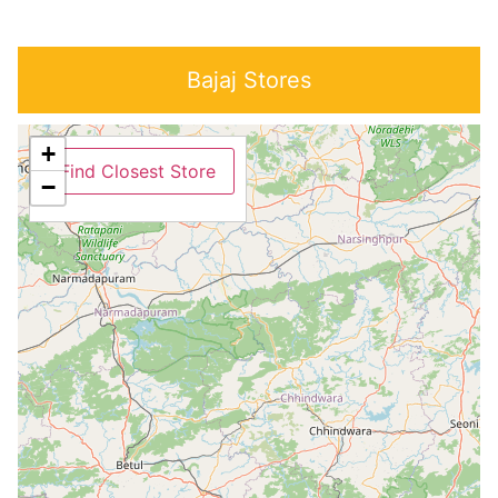
Bajaj Stores
+
Find Closest Store
−